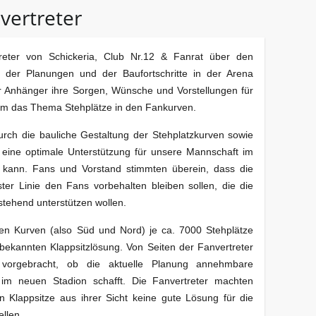
nvertreter
eter von Schickeria, Club Nr.12 & Fanrat über den
h der Planungen und der Baufortschritte in der Arena
der Anhänger ihre Sorgen, Wünsche und Vorstellungen für
s um das Thema Stehplätze in den Fankurven.
urch die bauliche Gestaltung der Stehplatzkurven sowie
e eine optimale Unterstützung für unsere Mannschaft im
 kann. Fans und Vorstand stimmten überein, dass die
ster Linie den Fans vorbehalten bleiben sollen, die die
stehend unterstützen wollen.
en Kurven (also Süd und Nord) je ca. 7000 Stehplätze
 bekannten Klappsitzlösung. Von Seiten der Fanvertreter
orgebracht, ob die aktuelle Planung annehmbare
im neuen Stadion schafft. Die Fanvertreter machten
en Klappsitze aus ihrer Sicht keine gute Lösung für die
llen.