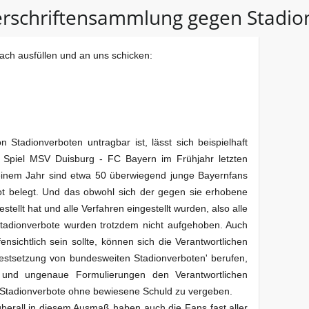
rschriftensammlung gegen Stadio
ach ausfüllen und an uns schicken:
 Stadionverboten untragbar ist, lässt sich beispielhaft
 Spiel MSV Duisburg - FC Bayern im Frühjahr letzten
einem Jahr sind etwa 50 überwiegend junge Bayernfans
t belegt. Und das obwohl sich der gegen sie erhobene
stellt hat und alle Verfahren eingestellt wurden, also alle
Stadionverbote wurden trotzdem nicht aufgehoben. Auch
nsichtlich sein sollte, können sich die Verantwortlichen
n Festsetzung von bundesweiten Stadionverboten' berufen,
und ungenaue Formulierungen den Verantwortlichen
 Stadionverbote ohne bewiesene Schuld zu vergeben.
berall in diesem Ausmaß haben auch die Fans fast aller