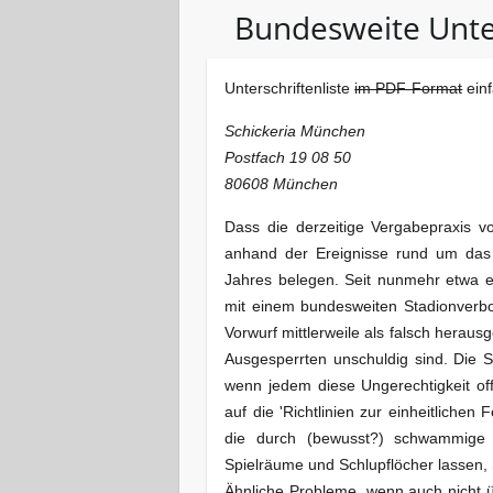
Bundesweite Unte
Unterschriftenliste
im PDF-Format
einf
Schickeria München
Postfach 19 08 50
80608 München
Dass die derzeitige Vergabepraxis von
anhand der Ereignisse rund um das
Jahres belegen. Seit nunmehr etwa 
mit einem bundesweiten Stadionverbo
Vorwurf mittlerweile als falsch herausge
Ausgesperrten unschuldig sind. Die 
wenn jedem diese Ungerechtigkeit offe
auf die 'Richtlinien zur einheitliche
die durch (bewusst?) schwammige 
Spielräume und Schlupflöcher lassen,
Ähnliche Probleme, wenn auch nicht ü