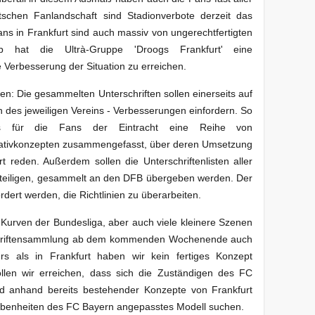
schen Fanlandschaft sind Stadionverbote derzeit das
s in Frankfurt sind auch massiv von ungerechtfertigten
alb hat die Ultrà-Gruppe 'Droogs Frankfurt' eine
e Verbesserung der Situation zu erreichen.
hren: Die gesammelten Unterschriften sollen einerseits auf
 des jeweiligen Vereins - Verbesserungen einfordern. So
s für die Fans der Eintracht eine Reihe von
nativkonzepten zusammengefasst, über deren Umsetzung
t reden. Außerdem sollen die Unterschriftenlisten aller
beteiligen, gesammelt an den DFB übergeben werden. Der
dert werden, die Richtlinien zu überarbeiten.
en Kurven der Bundesliga, aber auch viele kleinere Szenen
rschriftensammlung ab dem kommenden Wochenende auch
rs als in Frankfurt haben wir kein fertiges Konzept
wollen wir erreichen, dass sich die Zuständigen des FC
 anhand bereits bestehender Konzepte von Frankfurt
gebenheiten des FC Bayern angepasstes Modell suchen.