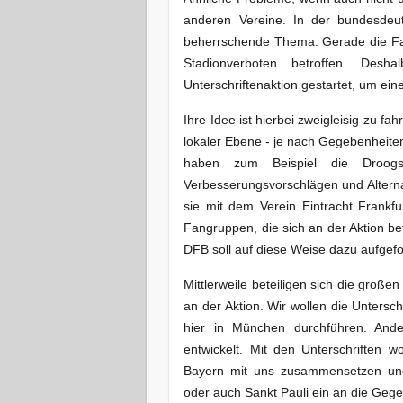
anderen Vereine. In der bundesdeut
beherrschende Thema. Gerade die Fan
Stadionverboten betroffen. Desh
Unterschriftenaktion gestartet, um ein
Ihre Idee ist hierbei zweigleisig zu fa
lokaler Ebene - je nach Gegebenheiten
haben zum Beispiel die Droog
Verbesserungsvorschlägen und Alter
sie mit dem Verein Eintracht Frankfur
Fangruppen, die sich an der Aktion 
DFB soll auf diese Weise dazu aufgefor
Mittlerweile beteiligen sich die groß
an der Aktion. Wir wollen die Unte
hier in München durchführen. Ande
entwickelt. Mit den Unterschriften 
Bayern mit uns zusammensetzen und
oder auch Sankt Pauli ein an die Ge