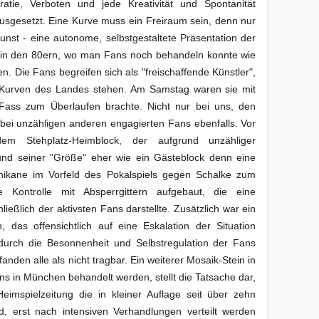
atie, Verboten und jede Kreativität und Spontanität
sgesetzt. Eine Kurve muss ein Freiraum sein, denn nur
unst - eine autonome, selbstgestaltete Präsentation der
r in den 80ern, wo man Fans noch behandeln konnte wie
. Die Fans begreifen sich als "freischaffende Künstler",
 Kurven des Landes stehen. Am Samstag waren sie mit
as Fass zum Überlaufen brachte. Nicht nur bei uns, den
bei unzähligen anderen engagierten Fans ebenfalls. Vor
dem Stehplatz-Heimblock, der aufgrund unzähliger
nd seiner "Größe" eher wie ein Gästeblock denn eine
ikane im Vorfeld des Pokalspiels gegen Schalke zum
e Kontrolle mit Absperrgittern aufgebaut, die eine
ßlich der aktivsten Fans darstellte. Zusätzlich war ein
, das offensichtlich auf eine Eskalation der Situation
r durch die Besonnenheit und Selbstregulation der Fans
anden alle als nicht tragbar. Ein weiterer Mosaik-Stein in
ans in München behandelt werden, stellt die Tatsache dar,
imspielzeitung die in kleiner Auflage seit über zehn
, erst nach intensiven Verhandlungen verteilt werden