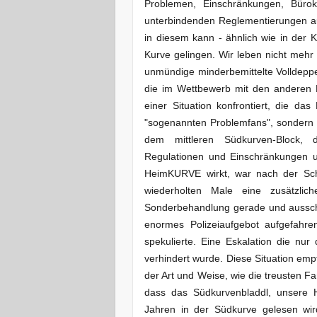
Problemen, Einschränkungen, Bürokr
unterbindenden Reglementierungen au
in diesem kann - ähnlich wie in der K
Kurve gelingen. Wir leben nicht meh
unmündige minderbemittelte Volldeppen
die im Wettbewerb mit den anderen
einer Situation konfrontiert, die d
"sogenannten Problemfans", sondern 
dem mittleren Südkurven-Block, 
Regulationen und Einschränkungen u
HeimKURVE wirkt, war nach der Sch
wiederholten Male eine zusätzlich
Sonderbehandlung gerade und ausschlie
enormes Polizeiaufgebot aufgefahren
spekulierte. Eine Eskalation die nu
verhindert wurde. Diese Situation empf
der Art und Weise, wie die treusten F
dass das Südkurvenbladdl, unsere He
Jahren in der Südkurve gelesen wird