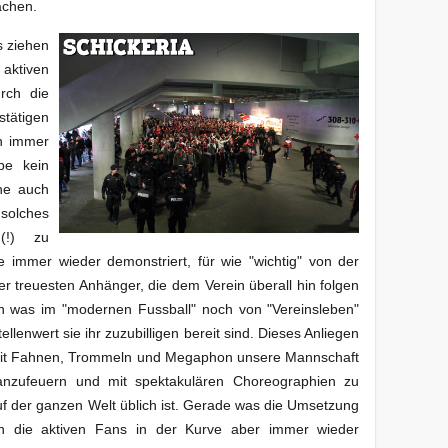
achen.
s ziehen
e aktiven
rch die
stätigen
n immer
be kein
ehe auch
 solches
g(!) zu
immer wieder demonstriert, für wie "wichtig" von der
r treuesten Anhänger, die dem Verein überall hin folgen
 was im "modernen Fussball" noch von "Vereinsleben"
ellenwert sie ihr zuzubilligen bereit sind. Dieses Anliegen
 mit Fahnen, Trommeln und Megaphon unsere Mannschaft
k anzufeuern und mit spektakulären Choreographien zu
uf der ganzen Welt üblich ist. Gerade was die Umsetzung
ch die aktiven Fans in der Kurve aber immer wieder