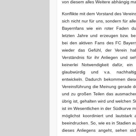
von diesem alles Weitere abhängig m
Konflikte mit dem Vorstand des Verein
sich nicht nur für uns, sondern für all
Bayernfans wie ein roter Faden du
letzten Jahre und erzeugen bzw. be
bei den aktiven Fans des FC Bayer
wieder das Gefühl, der Verein ha
Verständnis für ihr Anliegen und s
keinerlei Notwendigkeit dafür, ein
glaubwürdig und v.a. nachhalti
entwickeln. Dadurch bekommen diese 
Vereinsführung die Meinung gerade de
und zu großen Teilen das ausmachen
übrig ist, gehalten wird und welchen St
ist im Wesentlichen in der Südkurve
möglichst koordiniert und lautstar
beeindrucken. So, wie es in Stadien a
dieses Anliegens angeht, sehen si