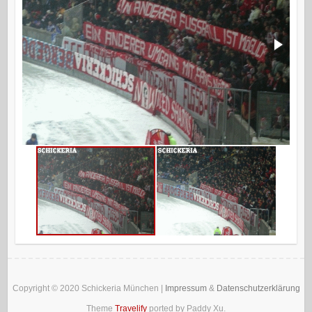
Copyright © 2020
Schickeria München
|
Impressum
&
Datenschutzerklärung
Theme
Travelify
ported by Paddy Xu.