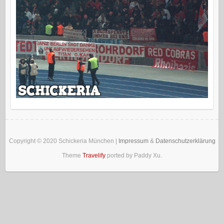
Copyright © 2020
Schickeria München
|
Impressum
&
Datenschutzerklärung
Theme
Travelify
ported by Paddy Xu.