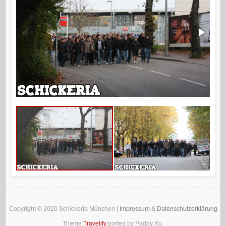
Copyright © 2020
Schickeria München
|
Impressum
&
Datenschutzerklärung
Theme
Travelify
ported by Paddy Xu.