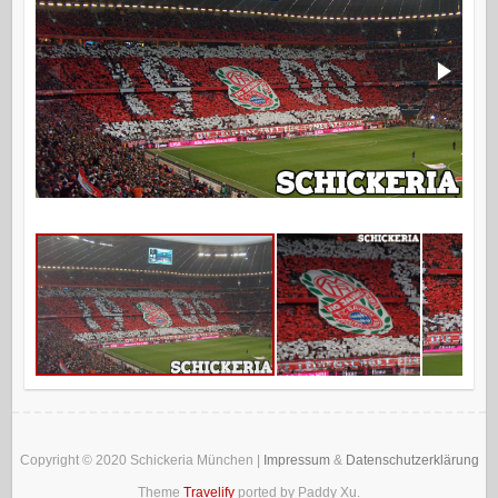
Copyright © 2020
Schickeria München
|
Impressum
&
Datenschutzerklärung
Theme
Travelify
ported by Paddy Xu.