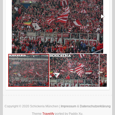
Copyright © 2020
Schickeria München
|
Impressum
&
Datenschutzerklärung
Theme
Travelify
ported by Paddy Xu.