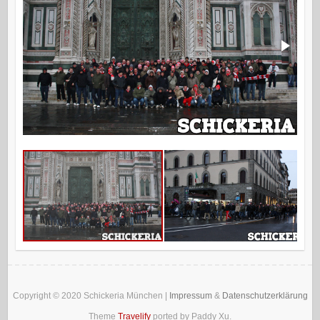
Copyright © 2020
Schickeria München
|
Impressum
&
Datenschutzerklärung
Theme
Travelify
ported by Paddy Xu.