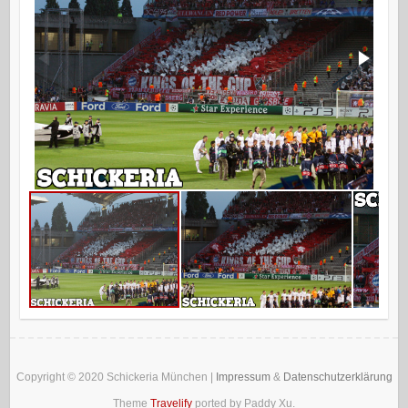
Copyright © 2020
Schickeria München
|
Impressum
&
Datenschutzerklärung
Theme
Travelify
ported by Paddy Xu.